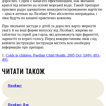
дорослих. Спрей є набагато ефективнішим, ніж звичайні
краплі від нежитю на основі морської води. Такий препарат
приємно радує адекватною конкурентоспроможною вартістю
– ціна в аптеках на Лісобакт Ріно абсолютно виправдана, і
ліки будуть по кишені практично кожному.
При лікуванні застуди у дітей та дорослих варто звернути
увагу й на інші форми випуску від Лісобакт, зокрема на
таблетки та спрей для горла, які допоможуть при фарингіті,
ларингіті та втраті голосу. Перед використанням ліків слід
вивчити інструкцію: інструкція містить всю необхідну
інформацію про препарат.
1.
Colds in children. Paediatr Child Health. 2005 Oct; 10(8): 493–
495
.
ЧИТАТИ ТАКОЖ
Лісобакт
Лісобакт Дуо