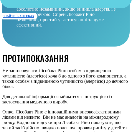
хворіють, а також малюкам на ГВ. Ще він
абсолютно незамінний, якщо виникла алергія, і з
носа тече річкою. Спрей Лісобакт Ріно
ЗНАЙТИ В АПТЕКАХ
безпечний, простий у застосуванні та дуже
ефективний.
ПРОТИПОКАЗАННЯ
Не застосовувати Лісобакт Ріно особам з підвищеною
чутливістю (алергією) хоча б до одного з його компонентів, а
також особам з підвищеною чутливістю (алергією) до яєчного
білка.
Для детальної інформації ознайомтеся з інструкцією із
застосування медичного виробу.
Отже, Лісобакт Ріно є інноваційними високоефективними
ліками від нежитю. Він не має аналогів на міжнародному
ринку. Водночас відгуки про Лісобакт Ріно показують, що
такий засіб дійсно швидко полегшує прояви риніту у дітей та