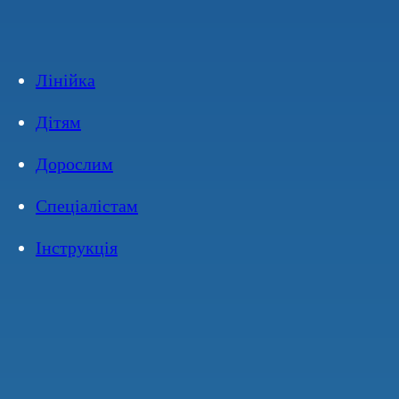
ЛІСОБАКТ РИНО —
СПРЕЙ З
ЛІЗОЦИМОМ
Лінійка
НА ОСНОВІ СОЛЬОВОГО РОЗЧИНУ:
Дітям
Дорослим
Спеціалістам
Лізоцим діє на причину збудників нежитю
та проявляє
1
місцеву протизапальну дію
Інструкція
Допомагає очистити порожнину носа
від накопичених
1
пилу, бруду, алергенів та інфікованого слизу