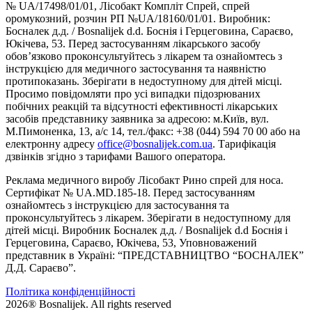
№ UA/17498/01/01, Лісобакт Компліт Спрей, спрей
оромукозний, розчин РП №UA/18160/01/01. Виробник:
Босналек д.д. / Bosnalijek d.d. Боснія і Герцеговина, Сараєво,
Юкічева, 53. Перед застосуванням лікарського засобу
обов’язково проконсультуйтесь з лікарем та ознайомтесь з
інструкцією для медичного застосування та наявністю
протипоказань. Зберігати в недоступному для дітей місці.
Просимо повідомляти про усі випадки підозрюваних
побічних реакцій та відсутності ефективності лікарських
засобів представнику заявника за адресою: м.Київ, вул.
М.Пимоненка, 13, а/с 14, тел./факс: +38 (044) 594 70 00 або на
електронну адресу
office@bosnalijek.com.ua
. Тарифікація
дзвінків згідно з тарифами Вашого оператора.
Реклама медичного виробу Лісобакт Рино спрей для носа.
Сертифікат № UA.MD.185-18. Перед застосуванням
ознайомтесь з інструкцією для застосування та
проконсультуйтесь з лікарем. Зберігати в недоступному для
дітей місці. Виробник Босналек д.д. / Bosnalijek d.d Боснія і
Герцеговина, Сараєво, Юкічева, 53, Уповноважений
представник в Україні: “ПРЕДСТАВНИЦТВО “БОСНАЛЕК”
Д.Д. Сараєво”.
Політика конфіденційності
2026® Bosnalijek. All rights reserved