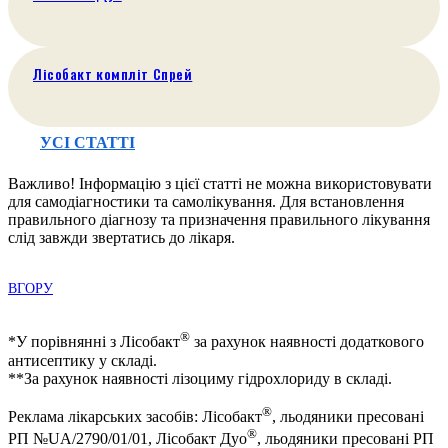
Лісобакт компліт Спрей
УСІ СТАТТІ
Важливо! Інформацію з цієї статті не можна використовувати
для самодіагностики та самолікування. Для встановлення
правильного діагнозу та призначення правильного лікування
слід завжди звертатись до лікаря.
ВГОРУ
®
*У порівнянні з Лісобакт
за рахунок наявності додаткового
антисептику у складі.
**За рахунок наявності лізоциму гідрохлориду в складі.
®
Реклама лікарських засобів: Лісобакт
, льодяники пресовані
®
РП №UA/2790/01/01, Лісобакт Дуо
, льодяники пресовані РП